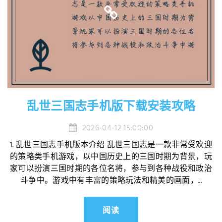
乱世三国志手机版下载安装攻略
2026-04-12 15:00:00
1. 乱世三国志手机版本介绍 乱世三国志是一款非常受欢迎
的策略类手机游戏，以中国历史上的三国时期为背景，玩
家可以扮演三国时期的各位名将，参与到各种战役和政治
斗争中。游戏中有丰富的策略玩法和精美的画面，...
阅读