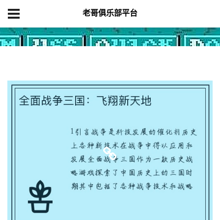
老哥俱乐部平台
首页
Our News