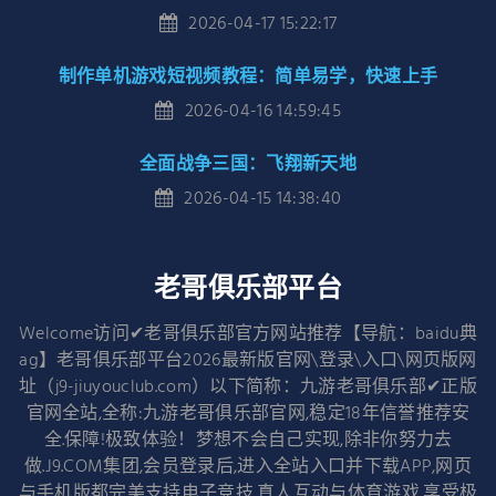
2026-04-17 15:22:17
制作单机游戏短视频教程：简单易学，快速上手
2026-04-16 14:59:45
全面战争三国：飞翔新天地
2026-04-15 14:38:40
老哥俱乐部平台
Welcome访问✔老哥俱乐部官方网站推荐【导航：baidu典
ag】老哥俱乐部平台2026最新版官网\登录\入口\网页版网
址（j9-jiuyouclub.com）以下简称：九游老哥俱乐部✔正版
官网全站,全称:九游老哥俱乐部官网,稳定18年信誉推荐安
全.保障!极致体验！梦想不会自己实现,除非你努力去
做.J9.COM集团,会员登录后,进入全站入口并下载APP,网页
与手机版都完美支持电子竞技,真人互动与体育游戏,享受极